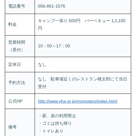
電話番号
056-861-1576
キャンプ一張り:500円 バーベキュー:1人100
料金
円
営業時間
10：00～17：00
（受付）
定休日
なし
なし 駐車場近くのレストラン桃太郎にて当日
予約方法
受付
公式HP
http://www.yha.gr.jp/momotaro/index.html
・薪、炭の利用禁止
・ゴミは持ち帰り
備考
・トイレあり