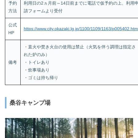
予約
利用日の2ヵ月前～14日前までに電話で仮予約の上、利用
方法
請フォームより受付
公式
https://www.city.okazaki.lg.jp/1100/1109/1163/p005402.htm
HP
・直火や焚き火台の使用は禁止（火気を伴う調理は指定さ
れた炉のみ）
備考
・トイレあり
・炊事場あり
・ゴミは持ち帰り
桑谷キャンプ場