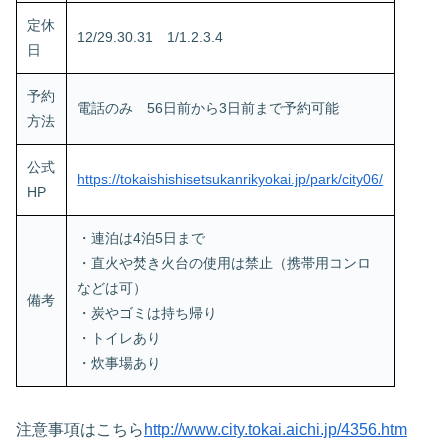
定休
12/29.30.31 1/1.2.3.4
日
予約
電話のみ 56日前から3日前まで予約可能
方法
公式
https://tokaishishisetsukanrikyokai.jp/park/city06/
HP
・連泊は4泊5日まで
・直火や焚き火台の使用は禁止（携帯用コンロ
などは可）
備考
・炭やゴミは持ち帰り
・トイレあり
・炊事場あり
注意事項はこちら
http://www.city.tokai.aichi.jp/4356.htm