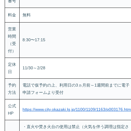
番号
料金
無料
営業
時間
8:30〜17:15
（受
付）
定休
11/30～2/28
日
予約
電話で仮予約の上、利用日の3ヵ月前～1週間前までに電子
方法
申請フォームより受付
公式
https://www.city.okazaki.lg.jp/1100/1109/1163/p003176.htm
HP
・直火や焚き火台の使用は禁止（火気を伴う調理は指定さ