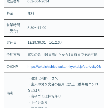
電話番号
052-604-2034
料金
無料
営業時間
8:30〜17:00
（受付）
定休日
12/29.30.31 1/1.2.3.4
予約方法
電話のみ 56日前からから3日前まで予約可能
公式HP
https://tokaishishisetsukanrikyokai.jp/park/city06/
・連泊は4泊5日まで
・直火や焚き火台の使用は禁止（携帯用コンロ
などは可）
備考
・炭やゴミは持ち帰り
・トイレあり